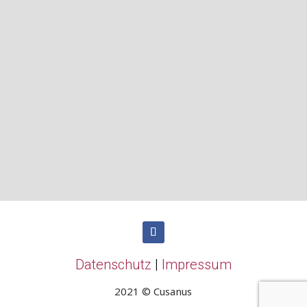
bemühte, mein Denken einer
vernunfthaften Schau gemäß, die
über die Kraft des Verstandes
hinausgeht, zu entfalten.
Nikolaus von Kues: De beryllo, n. 1
Datenschutz
|
Impressum
2021 © Cusanus