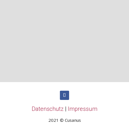
n meinen verschiedenen Büchern geschrieben
nfall der Gegensätze beschäftigte und m
u gemäß, die über die Kraft des Verstandes
Nikolaus von Kues: De beryllo, n. 1
Datenschutz
|
Impressum
2021 © Cusanus